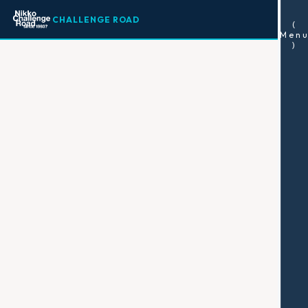
CHALLENGE ROAD
(
Men
)